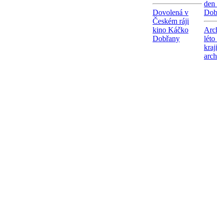
den
Dovolená v
Dob
Českém ráji
kino Káčko
Arc
Dobřany
léto
kraj
arc