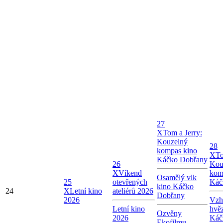
27
X
Tom a Jerry:
Kouzelný
28
kompas kino
X
To
Káčko Dobřany
26
Kou
X
Víkend
kom
Osamělý vlk
25
otevřených
Káč
kino Káčko
24
X
Letní kino
ateliérů 2026
Dobřany
2026
Vzhl
Letní kino
hvě
Ozvěny
2026
Káč
Ekofilmu