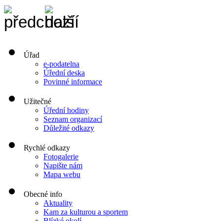
Úřad
e-podatelna
Úřední deska
Povinné informace
Užitečné
Úřední hodiny
Seznam organizací
Důležité odkazy
Rychlé odkazy
Fotogalerie
Napište nám
Mapa webu
Obecné info
Aktuality
Kam za kulturou a sportem
Blízké okolí