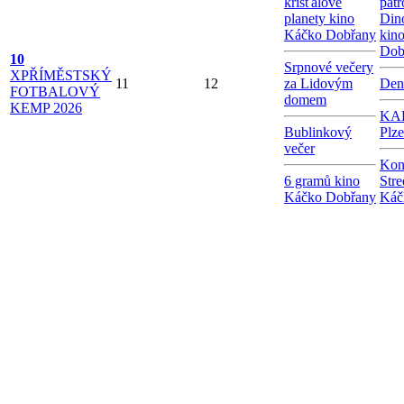
křišťálové
patr
planety kino
Dino
Káčko Dobřany
kin
Dob
10
Srpnové večery
X
PŘÍMĚSTSKÝ
11
12
za Lidovým
Den
FOTBALOVÝ
domem
KEMP 2026
KAB
Bublinkový
Plz
večer
Kon
6 gramů kino
Stre
Káčko Dobřany
Káč