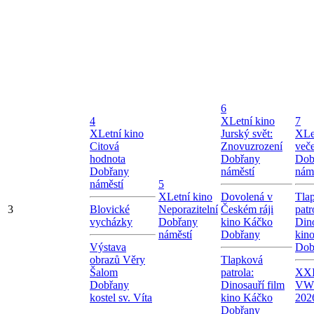
6
4
X
Letní kino
7
X
Letní kino
Jurský svět:
X
Le
Citová
Znovuzrození
več
hodnota
Dobřany
Dob
Dobřany
náměstí
nám
náměstí
5
X
Letní kino
Dovolená v
Tla
3
Blovické
Neporazitelní
Českém ráji
patr
vycházky
Dobřany
kino Káčko
Dino
náměstí
Dobřany
kin
Výstava
Dob
obrazů Věry
Tlapková
Šalom
patrola:
XXI
Dobřany
Dinosauří film
VW
kostel sv. Víta
kino Káčko
202
Dobřany