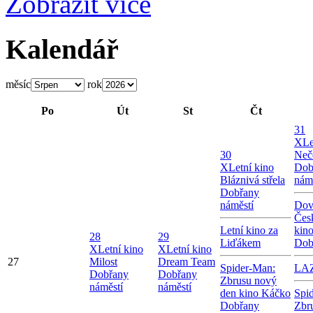
Zobrazit více
Kalendář
měsíc
rok
Po
Út
St
Čt
31
X
Le
30
Neč
X
Letní kino
Dob
Bláznivá střela
nám
Dobřany
náměstí
Dov
Čes
Letní kino za
kin
28
29
Liďákem
Dob
X
Letní kino
X
Letní kino
27
Milost
Dream Team
Spider-Man:
LA
Dobřany
Dobřany
Zbrusu nový
náměstí
náměstí
den kino Káčko
Spi
Dobřany
Zbr