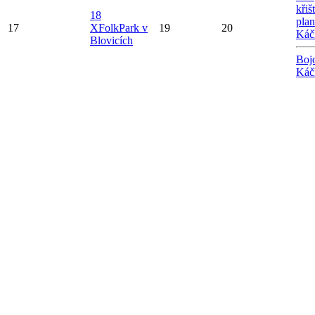
křiš
18
plan
17
X
FolkPark v
19
20
Káč
Blovicích
Boj
Káč