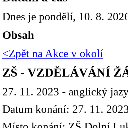
Dnes je
pondělí
,
10. 8. 202
Obsah
<Zpět na
Akce v okolí
ZŠ - VZDĚLÁVÁNÍ ŽÁ
27. 11. 2023 - anglický ja
Datum konání:
27. 11. 202
Místo konání:
ZŠ Dolní Luk