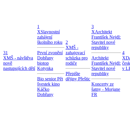
1
3
X
Slavnostní
X
Architekt
zahájení
František Nejdl:
školního roku
2
Stavitel nové
X
MŠ -
republiky
31
První zvonění
zahajovací
4
X
MŠ - návštěva
Dobřany
schůzka pro
Architekt
X
Da
nově
biotop
rodiče
František Nejdl:
čes
nastupujících dětí
Kotynka
Stavitel nové
v LP
Přepište
republiky
Bio senior Pět
dějiny Přeštic
švestek kino
Koncerty ze
Káčko
šatny - Morjane
Dobřany
FR