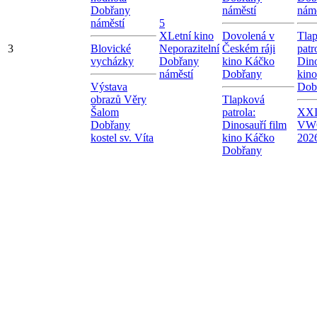
Dobřany
náměstí
námě
náměstí
5
X
Letní kino
Dovolená v
Tla
3
Blovické
Neporazitelní
Českém ráji
patr
vycházky
Dobřany
kino Káčko
Dino
náměstí
Dobřany
kin
Výstava
Dob
obrazů Věry
Tlapková
Šalom
patrola:
XXI.
Dobřany
Dinosauří film
VW
kostel sv. Víta
kino Káčko
202
Dobřany