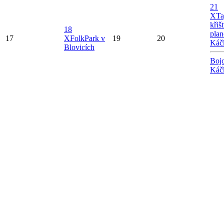
21
X
Ta
křiš
18
plan
17
X
FolkPark v
19
20
Káč
Blovicích
Bojo
Káč