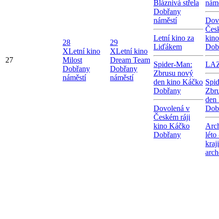
Bláznivá střela
námě
Dobřany
náměstí
Dov
Česk
Letní kino za
kin
28
29
Liďákem
Dob
X
Letní kino
X
Letní kino
27
Milost
Dream Team
Spider-Man:
LA
Dobřany
Dobřany
Zbrusu nový
náměstí
náměstí
den kino Káčko
Spi
Dobřany
Zbr
den
Dovolená v
Dob
Českém ráji
kino Káčko
Arc
Dobřany
léto
kraj
arch