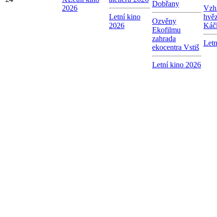
Dobřany
2026
Vzhl
Letní kino
hvě
Ozvěny
2026
Káč
Ekofilmu
zahrada
Letn
ekocentra Vstiš
Letní kino 2026