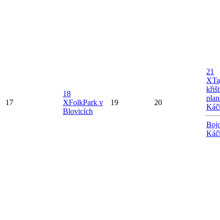
21
X
Ta
křiš
18
plan
17
X
FolkPark v
19
20
Káč
Blovicích
Bojo
Káč