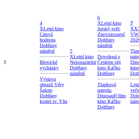
6
4
X
Letní kino
7
X
Letní kino
Jurský svět:
X
XX
Citová
Znovuzrození
VW
hodnota
Dobřany
202
Dobřany
náměstí
náměstí
5
Tla
X
Letní kino
Dovolená v
patr
3
Blovické
Neporazitelní
Českém ráji
Dino
vycházky
Dobřany
kino Káčko
kin
náměstí
Dobřany
Dob
Výstava
obrazů Věry
Tlapková
Letn
Šalom
patrola:
veče
Dobřany
Dinosauří film
Dob
kostel sv. Víta
kino Káčko
námě
Dobřany