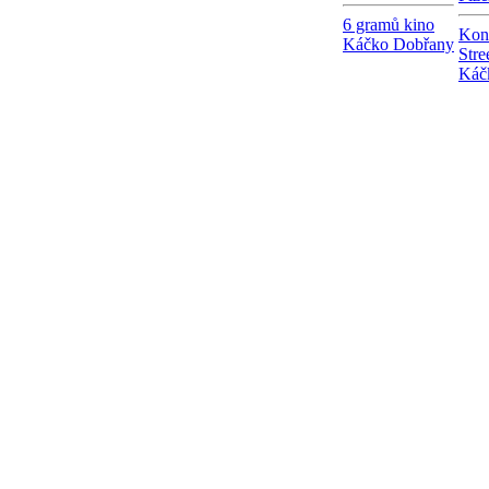
6 gramů kino
Kon
Káčko Dobřany
Stre
Káč