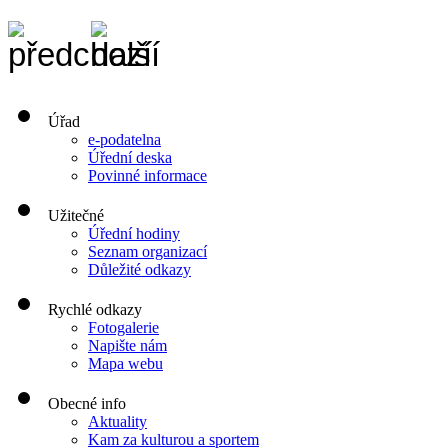
Úřad
e-podatelna
Úřední deska
Povinné informace
Užitečné
Úřední hodiny
Seznam organizací
Důležité odkazy
Rychlé odkazy
Fotogalerie
Napište nám
Mapa webu
Obecné info
Aktuality
Kam za kulturou a sportem