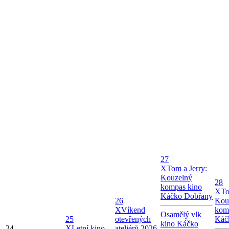
27
X
Tom a Jerry:
Kouzelný
28
kompas kino
X
To
Káčko Dobřany
26
Kou
X
Víkend
kom
Osamělý vlk
25
otevřených
Káč
kino Káčko
24
X
Letní kino
ateliérů 2026