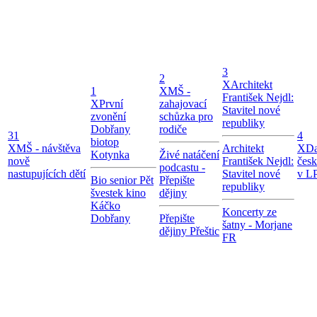
3
2
X
Architekt
1
X
MŠ -
František Nejdl:
X
První
zahajovací
Stavitel nové
zvonění
schůzka pro
republiky
Dobřany
rodiče
31
4
biotop
X
MŠ - návštěva
Architekt
X
Da
Kotynka
Živé natáčení
nově
František Nejdl:
čes
podcastu -
nastupujících dětí
Stavitel nové
v LP
Bio senior Pět
Přepište
republiky
švestek kino
dějiny
Káčko
Koncerty ze
Dobřany
Přepište
šatny - Morjane
dějiny Přeštic
FR