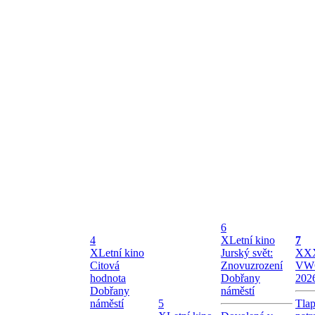
6
4
X
Letní kino
7
X
Letní kino
Jurský svět:
X
XX
Citová
Znovuzrození
VW
hodnota
Dobřany
202
Dobřany
náměstí
náměstí
5
Tla