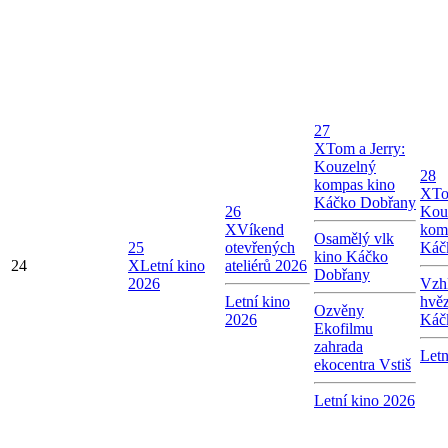
27
X
Tom a Jerry:
Kouzelný
28
kompas kino
X
To
Káčko Dobřany
26
Kou
X
Víkend
kom
Osamělý vlk
25
otevřených
Káč
kino Káčko
24
X
Letní kino
ateliérů 2026
Dobřany
2026
Vzhl
Letní kino
hvě
Ozvěny
2026
Káč
Ekofilmu
zahrada
Letn
ekocentra Vstiš
Letní kino 2026