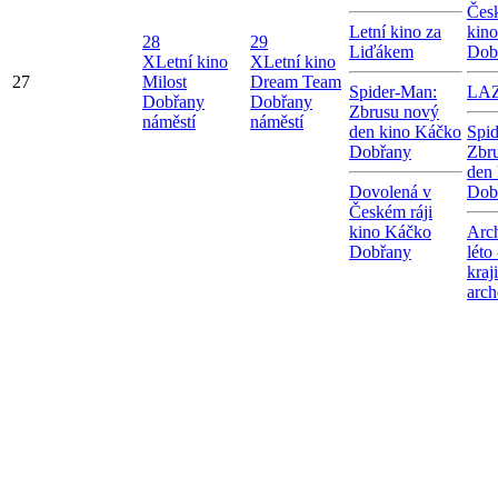
Česk
Letní kino za
kin
28
29
Liďákem
Dob
X
Letní kino
X
Letní kino
27
Milost
Dream Team
Spider-Man:
LA
Dobřany
Dobřany
Zbrusu nový
náměstí
náměstí
den kino Káčko
Spi
Dobřany
Zbr
den
Dovolená v
Dob
Českém ráji
kino Káčko
Arc
Dobřany
léto
kraj
arch