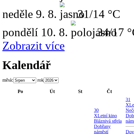
neděle
9. 8.
31/14 °C
pondělí
10. 8.
34/17 
Zobrazit více
Kalendář
měsíc
rok
Po
Út
St
Čt
31
X
Le
30
Neče
X
Letní kino
Dob
Bláznivá střela
námě
Dobřany
náměstí
Dov