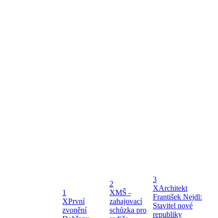
3
2
X
Architekt
1
X
MŠ -
František Nejdl:
X
První
zahajovací
Stavitel nové
zvonění
schůzka pro
republiky