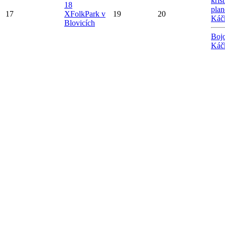
křiš
18
plan
17
X
FolkPark v
19
20
Káč
Blovicích
Bojo
Káč