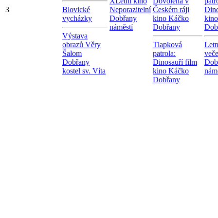
X
Letní kino
Dovolená v
patr
3
Blovické
Neporazitelní
Českém ráji
Dino
vycházky
Dobřany
kino Káčko
kin
náměstí
Dobřany
Dob
Výstava
obrazů Věry
Tlapková
Letn
Šalom
patrola:
veče
Dobřany
Dinosauří film
Dob
kostel sv. Víta
kino Káčko
námě
Dobřany