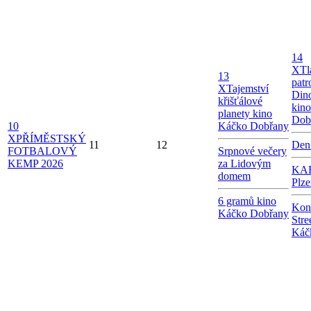
14
X
Tl
13
patr
X
Tajemství
Dino
křišťálové
kin
planety kino
Dob
10
Káčko Dobřany
X
PŘÍMĚSTSKÝ
11
12
Den
FOTBALOVÝ
Srpnové večery
KEMP 2026
za Lidovým
KAB
domem
Plze
6 gramů kino
Kon
Káčko Dobřany
Stre
Káč