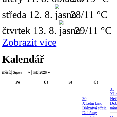
středa
12. 8.
28/11 °C
čtvrtek
13. 8.
29/11 °C
Zobrazit více
Kalendář
měsíc
rok
Po
Út
St
Čt
31
X
Le
30
Neč
X
Letní kino
Dob
Bláznivá střela
nám
Dobřany