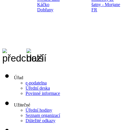
Káčko
šatny - Morjane
Dobřany
FR
Úřad
e-podatelna
Úřední deska
Povinné informace
Užitečné
Úřední hodiny
Seznam organizací
Důležité odkazy