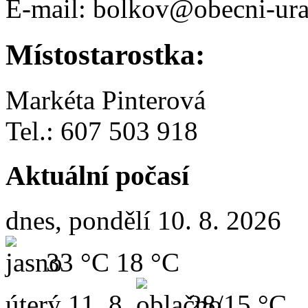
E-mail: bolkov@obecni-ura
Místostarostka:
Markéta Pinterová
Tel.: 607 503 918
Aktuální počasí
dnes, pondělí 10. 8. 2026
33 °C
18 °C
úterý
11. 8.
28/15 °C