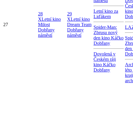
náměstí
Dov
Čes
Letní kino za
kin
28
29
Liďákem
Dob
X
Letní kino
X
Letní kino
27
Milost
Dream Team
Spider-Man:
LA
Dobřany
Dobřany
Zbrusu nový
náměstí
náměstí
den kino Káčko
Spi
Dobřany
Zbr
den
Dovolená v
Dob
Českém ráji
kino Káčko
Arc
Dobřany
léto
kraj
arc