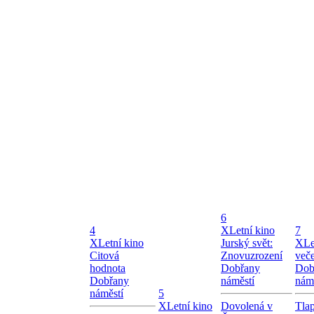
6
4
X
Letní kino
7
X
Letní kino
Jurský svět:
X
Le
Citová
Znovuzrození
več
hodnota
Dobřany
Dob
Dobřany
náměstí
nám
náměstí
5
X
Letní kino
Dovolená v
Tla