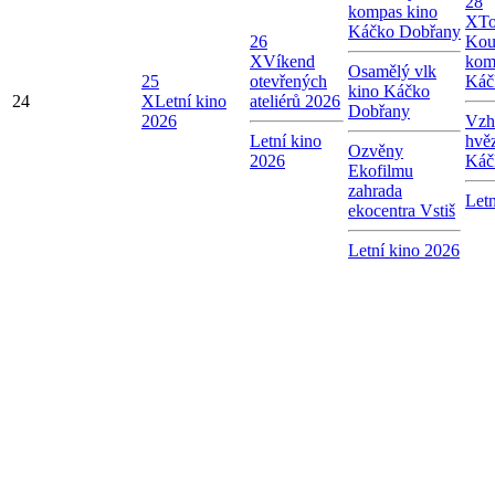
28
kompas kino
X
To
Káčko Dobřany
26
Kou
X
Víkend
kom
Osamělý vlk
25
otevřených
Káč
kino Káčko
24
X
Letní kino
ateliérů 2026
Dobřany
2026
Vzhl
Letní kino
hvě
Ozvěny
2026
Káč
Ekofilmu
zahrada
Letn
ekocentra Vstiš
Letní kino 2026