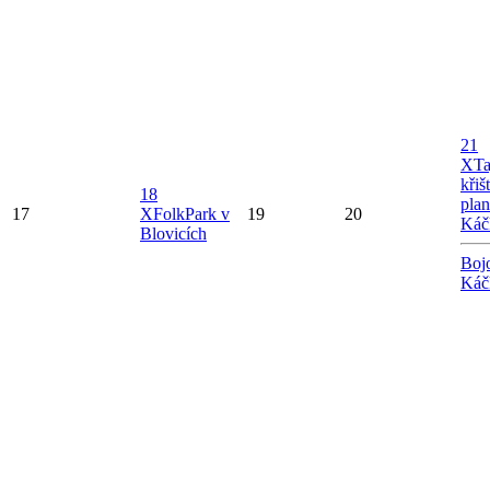
21
X
Ta
křiš
18
plan
17
X
FolkPark v
19
20
Káč
Blovicích
Boj
Káč