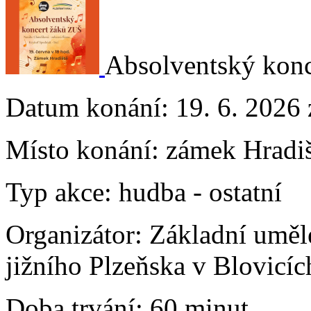
Absolventský konc
Datum konání:
19. 6. 2026 
Místo konání:
zámek Hradiš
Typ akce:
hudba
-
ostatní
Organizátor:
Základní uměl
jižního Plzeňska v Blovicích
Doba trvání:
60 minut