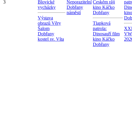
3
Blovické
Neporazitelní
Českém ráji
patr
vycházky
Dobřany
kino Káčko
Dino
náměstí
Dobřany
kin
Výstava
Dob
obrazů Věry
Tlapková
Šalom
patrola:
XXI
Dobřany
Dinosauří film
VW
kostel sv. Víta
kino Káčko
202
Dobřany