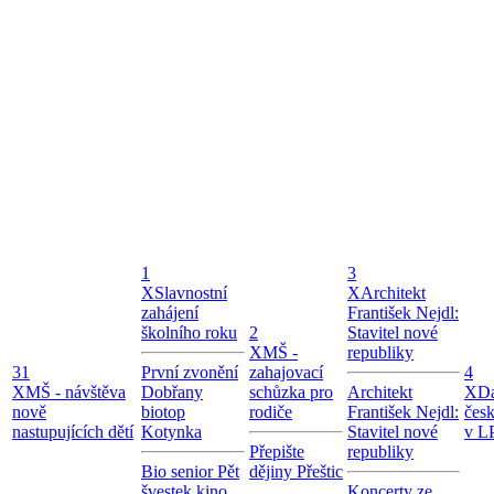
1
3
X
Slavnostní
X
Architekt
zahájení
František Nejdl:
školního roku
2
Stavitel nové
X
MŠ -
republiky
31
První zvonění
zahajovací
4
X
MŠ - návštěva
Dobřany
schůzka pro
Architekt
X
Da
nově
biotop
rodiče
František Nejdl:
čes
nastupujících dětí
Kotynka
Stavitel nové
v LP
Přepište
republiky
Bio senior Pět
dějiny Přeštic
švestek kino
Koncerty ze