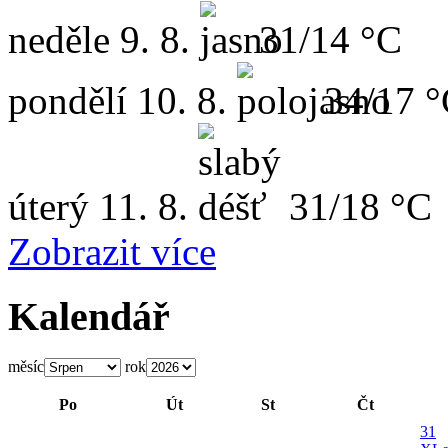
neděle
9. 8.
31/14 °C
pondělí
10. 8.
34/17 
úterý
11. 8.
31/18 °C
Zobrazit více
Kalendář
měsíc
rok
Po
Út
St
Čt
31