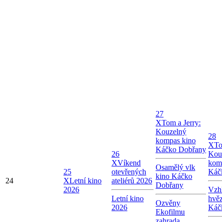
27
X
Tom a Jerry:
Kouzelný
28
kompas kino
X
To
Káčko Dobřany
26
Kou
X
Víkend
kom
Osamělý vlk
25
otevřených
Káč
kino Káčko
24
X
Letní kino
ateliérů 2026
Dobřany
2026
Vzhl
Letní kino
hvě
Ozvěny
2026
Káč
Ekofilmu
zahrada