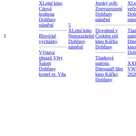
X
Letní kino
Jurský svět:
X
Le
Citová
Znovuzrození
veče
hodnota
Dobřany
Dob
Dobřany
náměstí
námě
náměstí
5
X
Letní kino
Dovolená v
Tla
3
Blovické
Neporazitelní
Českém ráji
patr
vycházky
Dobřany
kino Káčko
Dino
náměstí
Dobřany
kin
Výstava
Dob
obrazů Věry
Tlapková
Šalom
patrola:
XXI.
Dobřany
Dinosauří film
VW
kostel sv. Víta
kino Káčko
202
Dobřany