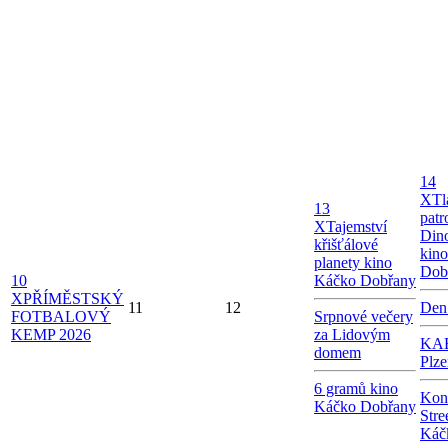
14
X
Tl
13
patr
X
Tajemství
Dino
křišťálové
kin
planety kino
Dob
10
Káčko Dobřany
X
PŘÍMĚSTSKÝ
11
12
Den
FOTBALOVÝ
Srpnové večery
KEMP 2026
za Lidovým
KAB
domem
Plze
6 gramů kino
Kon
Káčko Dobřany
Stre
Káč