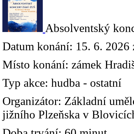
Absolventský konc
Datum konání:
15. 6. 2026 
Místo konání:
zámek Hradiš
Typ akce:
hudba
-
ostatní
Organizátor:
Základní uměl
jižního Plzeňska v Blovicích
Doba trvání:
60 minut