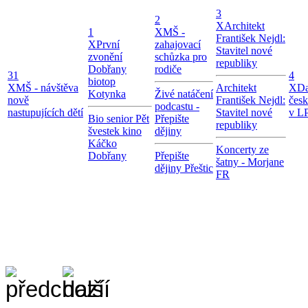
3
2
X
Architekt
1
X
MŠ -
František Nejdl:
X
První
zahajovací
Stavitel nové
zvonění
schůzka pro
republiky
Dobřany
rodiče
31
4
biotop
X
MŠ - návštěva
Architekt
X
Da
Kotynka
Živé natáčení
nově
František Nejdl:
čes
podcastu -
nastupujících dětí
Stavitel nové
v LP
Bio senior Pět
Přepište
republiky
švestek kino
dějiny
Káčko
Koncerty ze
Dobřany
Přepište
šatny - Morjane
dějiny Přeštic
FR