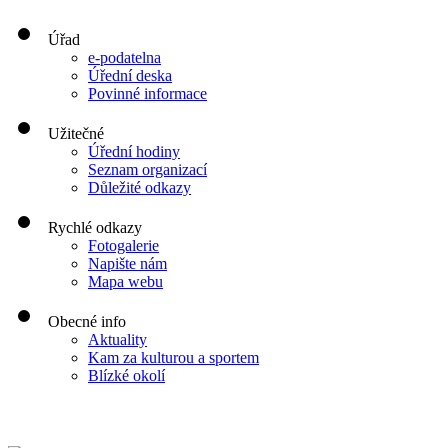
Úřad
e-podatelna
Úřední deska
Povinné informace
Užitečné
Úřední hodiny
Seznam organizací
Důležité odkazy
Rychlé odkazy
Fotogalerie
Napište nám
Mapa webu
Obecné info
Aktuality
Kam za kulturou a sportem
Blízké okolí