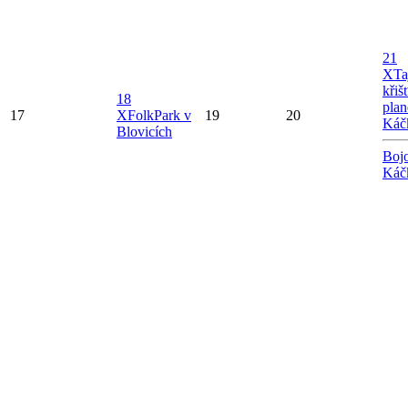
21
X
Ta
křiš
18
plan
17
X
FolkPark v
19
20
Káč
Blovicích
Bojo
Káč