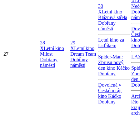
X
Le
30
Neče
X
Letní kino
Dob
Bláznivá střela
námě
Dobřany
náměstí
Dov
Česk
Letní kino za
kin
28
29
Liďákem
Dob
X
Letní kino
X
Letní kino
27
Milost
Dream Team
Spider-Man:
LA
Dobřany
Dobřany
Zbrusu nový
náměstí
náměstí
den kino Káčko
Spi
Dobřany
Zbr
den
Dovolená v
Dob
Českém ráji
kino Káčko
Arc
Dobřany
léto
kraj
arch