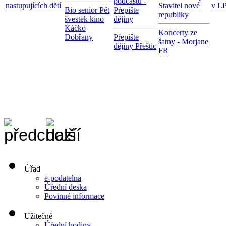
podcastu -
nastupujících dětí
Stavitel nové
v LP
Bio senior Pět
Přepište
republiky
švestek kino
dějiny
Káčko
Koncerty ze
Dobřany
Přepište
šatny - Morjane
dějiny Přeštic
FR
Úřad
e-podatelna
Úřední deska
Povinné informace
Užitečné
Úřední hodiny