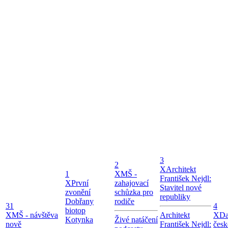
3
2
X
Architekt
1
X
MŠ -
František Nejdl:
X
První
zahajovací
Stavitel nové
zvonění
schůzka pro
republiky
Dobřany
rodiče
31
4
biotop
X
MŠ - návštěva
Architekt
X
Da
Kotynka
Živé natáčení
nově
František Nejdl:
česk