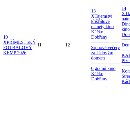
14
13
X
Tl
X
Tajemství
patr
křišťálové
Dino
planety kino
kin
Káčko
Dob
10
Dobřany
X
PŘÍMĚSTSKÝ
11
12
Den
FOTBALOVÝ
Srpnové večery
KEMP 2026
za Lidovým
KAB
domem
Plze
6 gramů kino
Kon
Káčko
Stre
Dobřany
Káč