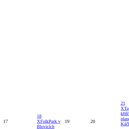
21
X
Ta
křiš
18
plan
17
X
FolkPark v
19
20
Káč
Blovicích