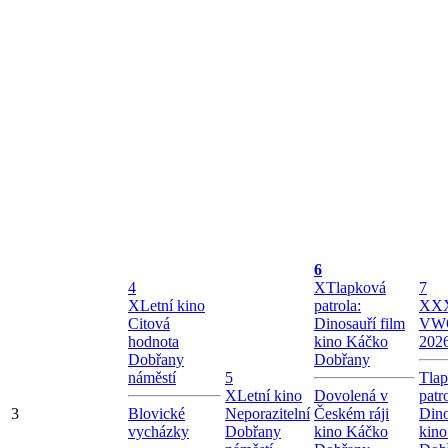
6
4
X
Tlapková
7
X
Letní kino
patrola:
X
XX
Citová
Dinosauří film
VW
hodnota
kino Káčko
202
Dobřany
Dobřany
náměstí
5
Tla
X
Letní kino
Dovolená v
patr
3
Blovické
Neporazitelní
Českém ráji
Dino
vycházky
Dobřany
kino Káčko
kin