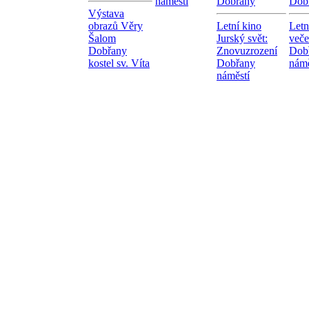
náměstí
Dobřany
Dob
Výstava
obrazů Věry
Letní kino
Letn
Šalom
Jurský svět:
veče
Dobřany
Znovuzrození
Dob
kostel sv. Víta
Dobřany
námě
náměstí