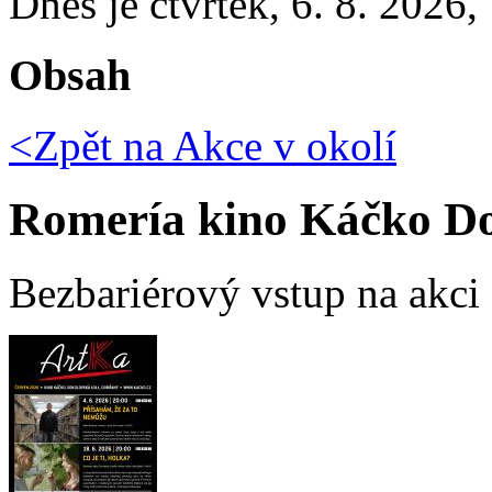
Dnes je
čtvrtek
,
6. 8. 2026
,
Obsah
<Zpět na
Akce v okolí
Romería kino Káčko D
Bezbariérový vstup na akci