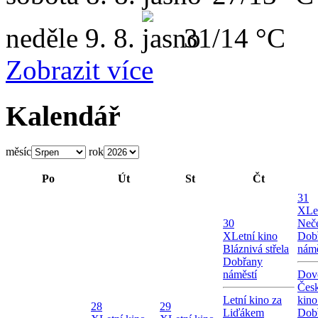
neděle
9. 8.
31/14 °C
Zobrazit více
Kalendář
měsíc
rok
Po
Út
St
Čt
31
X
Le
30
Neče
X
Letní kino
Dob
Bláznivá střela
námě
Dobřany
náměstí
Dov
Česk
Letní kino za
kin
28
29
Liďákem
Dob