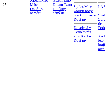
X
Letní kino
X
Letní kino
27
Milost
Dream Team
Spider-Man:
LA
Dobřany
Dobřany
Zbrusu nový
náměstí
náměstí
den kino Káčko
Spid
Dobřany
Zbr
den 
Dovolená v
Dob
Českém ráji
kino Káčko
Arch
Dobřany
léto
kraj
arch