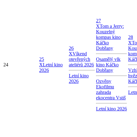
27
X
Tom a Jerry:
Kouzelný
kompas kino
28
Káčko
X
To
26
Dobřany
Kou
X
Víkend
kom
25
otevřených
Osamělý vlk
Káč
24
X
Letní kino
ateliérů 2026
kino Káčko
2026
Dobřany
Vzhl
Letní kino
hvě
2026
Ozvěny
Káč
Ekofilmu
zahrada
Letn
ekocentra Vstiš
Letní kino 2026