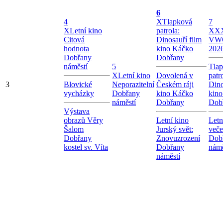
6
4
X
Tlapková
7
X
Letní kino
patrola:
X
XX
Citová
Dinosauří film
VW
hodnota
kino Káčko
202
Dobřany
Dobřany
náměstí
5
Tla
X
Letní kino
Dovolená v
patr
3
Blovické
Neporazitelní
Českém ráji
Dino
vycházky
Dobřany
kino Káčko
kin
náměstí
Dobřany
Dob
Výstava
obrazů Věry
Letní kino
Letn
Šalom
Jurský svět:
veče
Dobřany
Znovuzrození
Dob
kostel sv. Víta
Dobřany
námě
náměstí