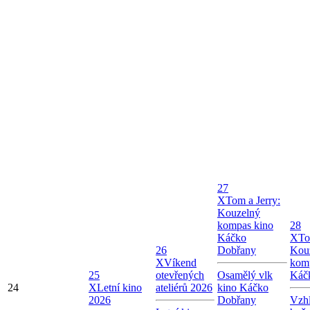
27
X
Tom a Jerry:
Kouzelný
kompas kino
28
Káčko
X
To
26
Dobřany
Kou
X
Víkend
kom
25
otevřených
Osamělý vlk
Káč
24
X
Letní kino
ateliérů 2026
kino Káčko
2026
Dobřany
Vzhl