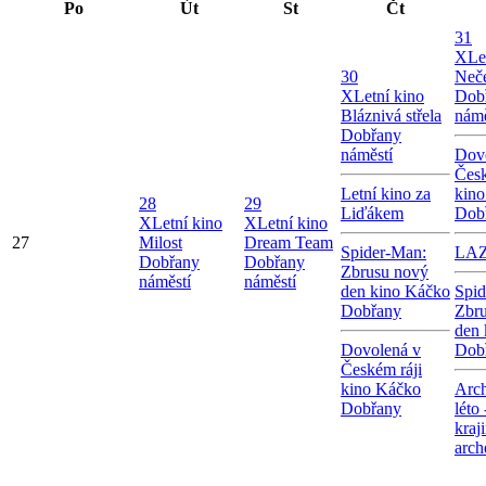
Po
Út
St
Čt
31
X
Le
30
Neče
X
Letní kino
Dob
Bláznivá střela
námě
Dobřany
náměstí
Dov
Česk
Letní kino za
kin
28
29
Liďákem
Dob
X
Letní kino
X
Letní kino
27
Milost
Dream Team
Spider-Man:
LA
Dobřany
Dobřany
Zbrusu nový
náměstí
náměstí
den kino Káčko
Spid
Dobřany
Zbr
den 
Dovolená v
Dob
Českém ráji
kino Káčko
Arch
Dobřany
léto
kraj
arch