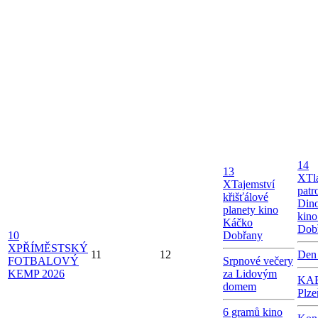
14
13
X
Tl
X
Tajemství
patr
křišťálové
Dino
planety kino
kin
Káčko
Dob
10
Dobřany
X
PŘÍMĚSTSKÝ
11
12
Den
FOTBALOVÝ
Srpnové večery
KEMP 2026
za Lidovým
KAB
domem
Plze
6 gramů kino