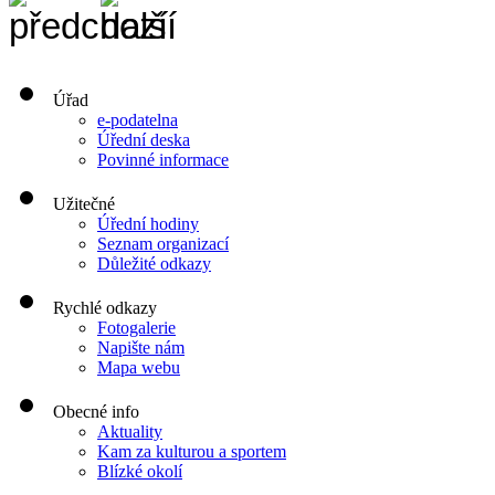
Úřad
e-podatelna
Úřední deska
Povinné informace
Užitečné
Úřední hodiny
Seznam organizací
Důležité odkazy
Rychlé odkazy
Fotogalerie
Napište nám
Mapa webu
Obecné info
Aktuality
Kam za kulturou a sportem
Blízké okolí