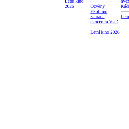
Letní kino
hvě
2026
Ozvěny
Káč
Ekofilmu
zahrada
Letn
ekocentra Vstiš
Letní kino 2026