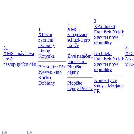
3
2
X
Architekt
1
X
MŠ -
František Nejdl:
X
První
zahajovací
Stavitel nové
zvonění
schůzka pro
republiky
Dobřany
rodiče
31
4
biotop
X
MŠ - návštěva
Architekt
X
Da
Kotynka
Živé natáčení
nově
František Nejdl:
česk
podcastu -
nastupujících dětí
Stavitel nové
v LP
Bio senior Pět
Přepište
republiky
švestek kino
dějiny
Káčko
Koncerty ze
Dobřany
Přepište
šatny - Morjane
dějiny Přeštic
FR