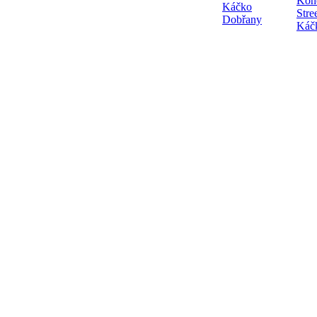
Kon
Káčko
Stre
Dobřany
Káč