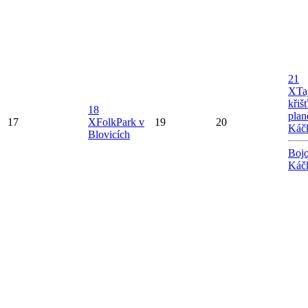
21
X
Ta
křiš
18
plan
17
X
FolkPark v
19
20
Káč
Blovicích
Bojo
Káč