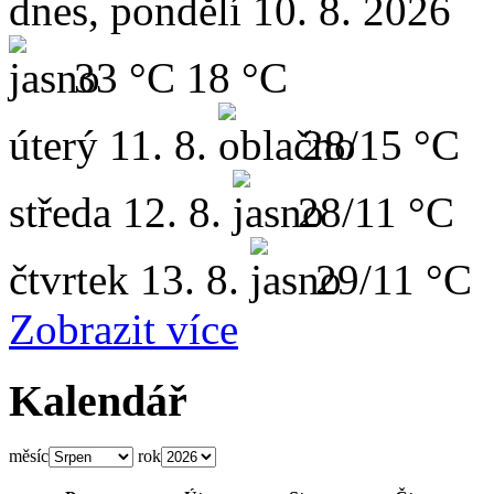
dnes, pondělí 10. 8. 2026
33 °C
18 °C
úterý
11. 8.
28/15 °C
středa
12. 8.
28/11 °C
čtvrtek
13. 8.
29/11 °C
Zobrazit více
Kalendář
měsíc
rok