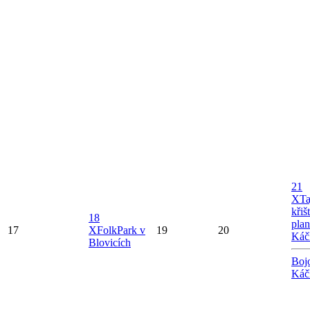
21
X
Ta
křiš
18
plan
17
X
FolkPark v
19
20
Káč
Blovicích
Boj
Káč