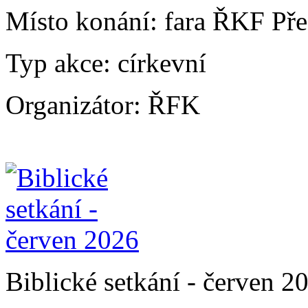
Místo konání:
fara ŘKF Pře
Typ akce:
církevní
Organizátor:
ŘFK
Biblické setkání - červen 2