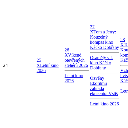
27
X
Tom a Jerry:
Kouzelný
28
kompas kino
X
To
Káčko Dobřany
26
Kou
X
Víkend
kom
Osamělý vlk
25
otevřených
Káč
kino Káčko
24
X
Letní kino
ateliérů 2026
Dobřany
2026
Vzhl
Letní kino
hvě
Ozvěny
2026
Káč
Ekofilmu
zahrada
Letn
ekocentra Vstiš
Letní kino 2026