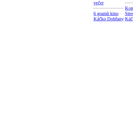
večer
Kon
6 gramů kino
Stre
Káčko Dobřany
Káč