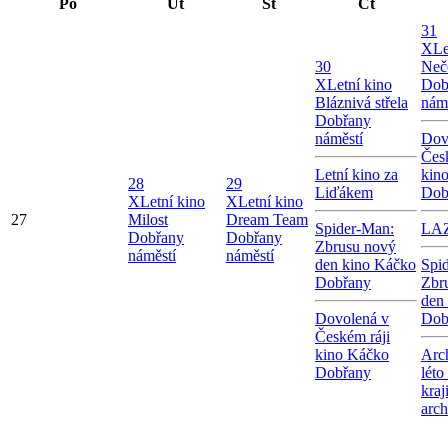
Po
Út
St
Čt
31
X
Le
30
Neč
X
Letní kino
Dob
Bláznivá střela
nám
Dobřany
náměstí
Dov
Čes
Letní kino za
kin
28
29
Liďákem
Dob
X
Letní kino
X
Letní kino
27
Milost
Dream Team
Spider-Man:
LA
Dobřany
Dobřany
Zbrusu nový
náměstí
náměstí
den kino Káčko
Spi
Dobřany
Zbr
den
Dovolená v
Dob
Českém ráji
kino Káčko
Arc
Dobřany
léto
kraj
arc