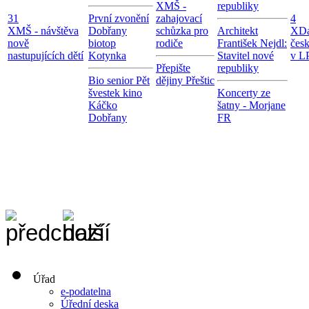
X
MŠ -
republiky
31
První zvonění
zahajovací
4
X
MŠ - návštěva
Dobřany
schůzka pro
Architekt
X
Da
nově
biotop
rodiče
František Nejdl:
čes
nastupujících dětí
Kotynka
Stavitel nové
v LP
Přepište
republiky
Bio senior Pět
dějiny Přeštic
švestek kino
Koncerty ze
Káčko
šatny - Morjane
Dobřany
FR
Úřad
e-podatelna
Úřední deska