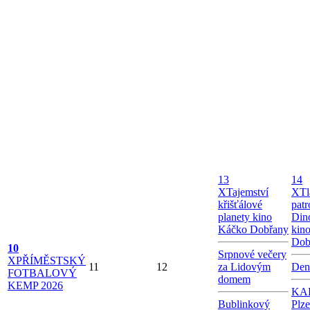
13
14
X
Tajemství
X
Tl
křišťálové
patr
planety kino
Dino
Káčko Dobřany
kin
Dob
10
Srpnové večery
X
PŘÍMĚSTSKÝ
11
12
za Lidovým
Den
FOTBALOVÝ
domem
KEMP 2026
KAB
Bublinkový
Plz