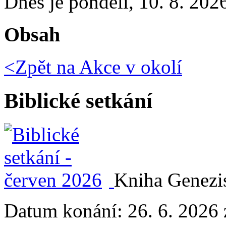
Dnes je
pondělí
,
10. 8. 202
Obsah
<Zpět na
Akce v okolí
Biblické setkání
Kniha Genezis
Datum konání:
26. 6. 2026