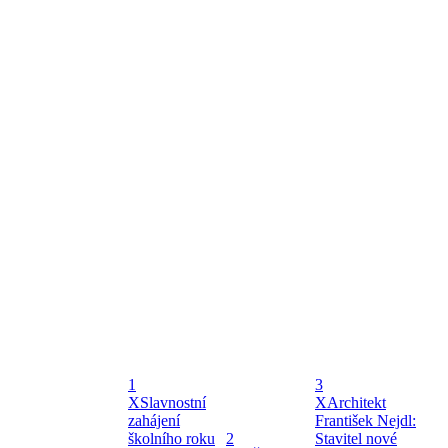
1
3
X
Slavnostní
X
Architekt
zahájení
František Nejdl:
školního roku
2
Stavitel nové