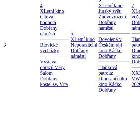
4
X
Letní kino
7
X
Letní kino
Jurský svět:
X
Le
Citová
Znovuzrození
več
hodnota
Dobřany
Dob
Dobřany
náměstí
nám
náměstí
5
X
Letní kino
Dovolená v
Tla
3
Blovické
Neporazitelní
Českém ráji
patr
vycházky
Dobřany
kino Káčko
Dino
náměstí
Dobřany
kin
Výstava
Dob
obrazů Věry
Tlapková
Šalom
patrola:
XXI
Dobřany
Dinosauří film
VW
kostel sv. Víta
kino Káčko
202
Dobřany