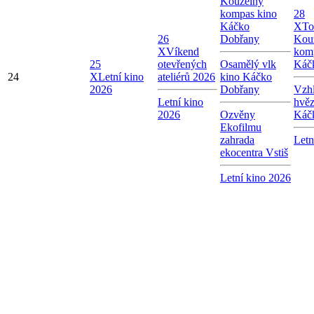
Kouzelný
kompas kino
28
Káčko
X
To
26
Dobřany
Kou
X
Víkend
kom
25
otevřených
Osamělý vlk
Káč
24
X
Letní kino
ateliérů 2026
kino Káčko
2026
Dobřany
Vzhl
Letní kino
hvě
2026
Ozvěny
Káč
Ekofilmu
zahrada
Letn
ekocentra Vstiš
Letní kino 2026