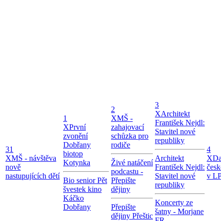
3
2
X
Architekt
1
X
MŠ -
František Nejdl:
X
První
zahajovací
Stavitel nové
zvonění
schůzka pro
republiky
Dobřany
rodiče
31
4
biotop
X
MŠ - návštěva
Architekt
X
Da
Kotynka
Živé natáčení
nově
František Nejdl:
česk
podcastu -
nastupujících dětí
Stavitel nové
v LP
Bio senior Pět
Přepište
republiky
švestek kino
dějiny
Káčko
Koncerty ze
Dobřany
Přepište
šatny - Morjane
dějiny Přeštic
FR