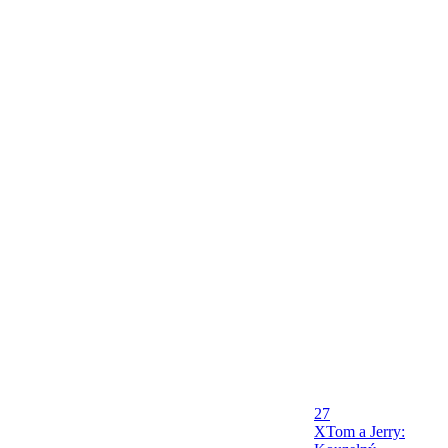
27
X
Tom a Jerry: