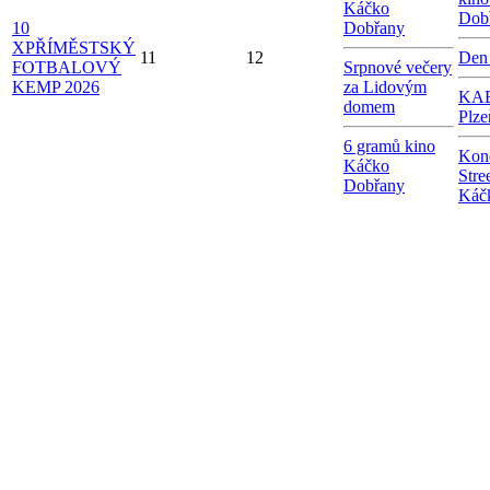
Káčko
Dob
10
Dobřany
X
PŘÍMĚSTSKÝ
11
12
Den
FOTBALOVÝ
Srpnové večery
KEMP 2026
za Lidovým
KAB
domem
Plze
6 gramů kino
Kon
Káčko
Stre
Dobřany
Káč