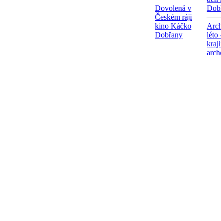
Dovolená v
Dob
Českém ráji
kino Káčko
Arch
Dobřany
léto
kraj
arch