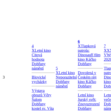
6
4
X
Tlapková
7
X
Letní kino
patrola:
X
XX
Citová
Dinosauří film
VW
hodnota
kino Káčko
202
Dobřany
Dobřany
náměstí
5
Tla
X
Letní kino
Dovolená v
patr
3
Blovické
Neporazitelní
Českém ráji
Dino
vycházky
Dobřany
kino Káčko
kin
náměstí
Dobřany
Dob
Výstava
obrazů Věry
Letní kino
Letn
Šalom
Jurský svět:
veče
Dobřany
Znovuzrození
Dob
kostel sv. Víta
Dobřany
námě