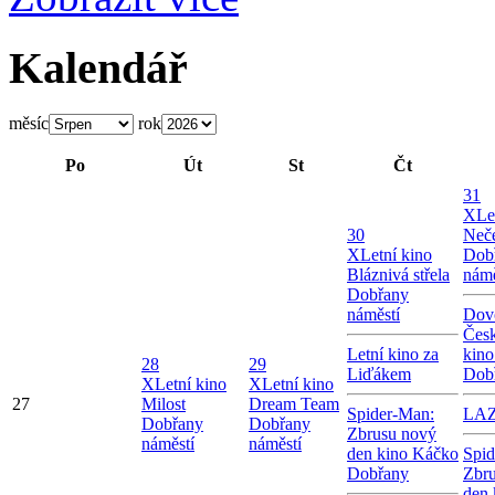
Kalendář
měsíc
rok
Po
Út
St
Čt
31
X
Le
30
Neče
X
Letní kino
Dob
Bláznivá střela
námě
Dobřany
náměstí
Dov
Česk
Letní kino za
kin
28
29
Liďákem
Dob
X
Letní kino
X
Letní kino
27
Milost
Dream Team
Spider-Man:
LA
Dobřany
Dobřany
Zbrusu nový
náměstí
náměstí
den kino Káčko
Spid
Dobřany
Zbr
den 