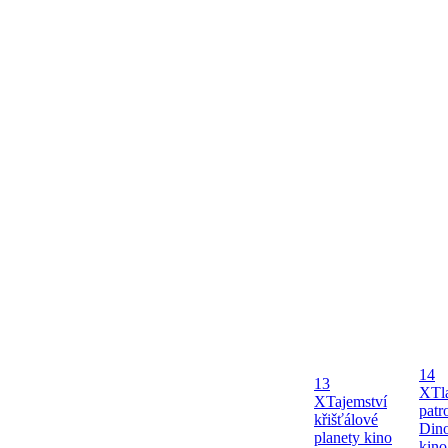
14
13
X
Tl
X
Tajemství
patr
křišťálové
Dino
planety kino
kin