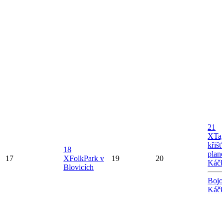
21
X
Ta
křiš
18
plan
17
X
FolkPark v
19
20
Káč
Blovicích
Bojo
Káč